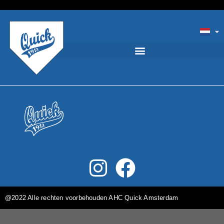
@2022 Alle rechten voorbehouden AHC Quick Amsterdam